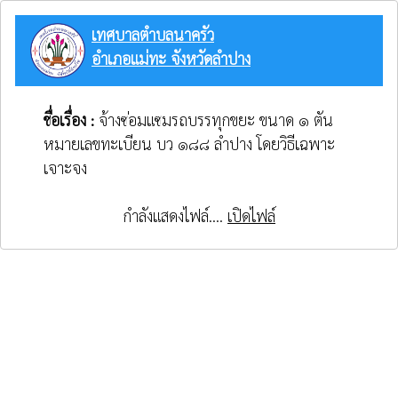
เทศบาลตำบลนาครัว
อำเภอแม่ทะ จังหวัดลำปาง
ชื่อเรื่อง :
จ้างซ่อมแซมรถบรรทุกขยะ ขนาด ๑ ตัน
หมายเลขทะเบียน บว ๑๘๘ ลำปาง โดยวิธีเฉพาะ
เจาะจง
กำลังแสดงไฟล์....
เปิดไฟล์