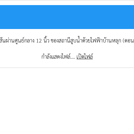
ดเส้นผ่านศูนย์กลาง 12 นิ้ว ของสถานีสูบน้ำด้วยไฟฟ้าบ้านหลุก (ดอ
กำลังแสดงไฟล์....
เปิดไฟล์