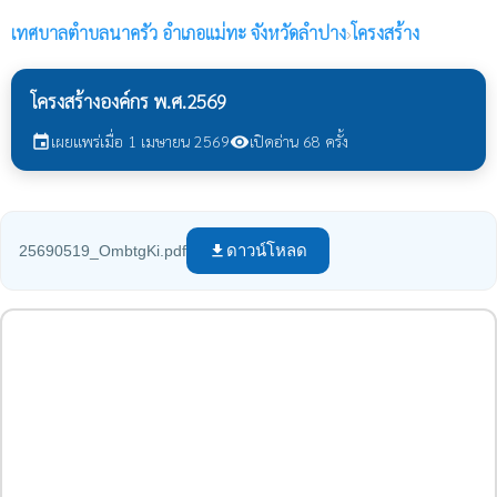
เทศบาลตำบลนาครัว
อำเภอแม่ทะ จังหวัดลำปาง
›
โครงสร้าง
โครงสร้างองค์กร พ.ศ.2569
เผยแพร่เมื่อ 1 เมษายน 2569
เปิดอ่าน 68 ครั้ง
event
visibility
ดาวน์โหลด
25690519_OmbtgKi.pdf
file_download