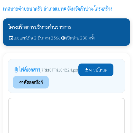
เทศบาลตำบลนาครัว
อำเภอแม่ทะ จังหวัดลำปาง
›
โครงสร้าง
โครงสร้างการบริหารส่วนราชการ
เผยแพร่เมื่อ 2 มีนาคม 2566
เปิดอ่าน 230 ครั้ง
event
visibility
ไฟล์เอกสาร
attach_file
ดาวน์โหลด
j7Rkf0TFri104824.pdf
file_download
คัดลอกลิงก์
link