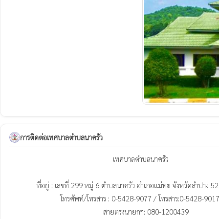
การติดต่อเทศบาลตำบลนาครัว
                                                     เทศบาลตำบลนาครัว 

              ที่อยู่ : เลขที่ 299 หมู่ 6 ตำบลนาครัว อำเภอแม่ทะ จังหวัดลำปาง 52150

                          โทรศัพท์/โทรสาร : 0-5428-9077 / โทรสาร:0-5428-9017

                                                สายตรงนายกฯ: 080-1200439
